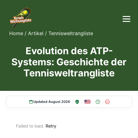
Home
/
Artikel
/
Tennisweltrangliste
Evolution des ATP-
Systems: Geschichte der
Tennisweltrangliste
Updated August 2026
18+
Failed to load.
Retry