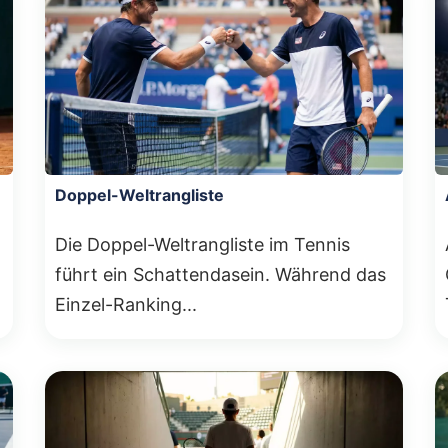
Doppel-Weltrangliste
Die Doppel-Weltrangliste im Tennis
führt ein Schattendasein. Während das
Einzel-Ranking...