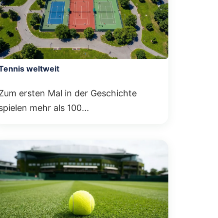
Tennis weltweit
Zum ersten Mal in der Geschichte
spielen mehr als 100...