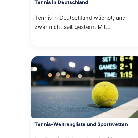
Tennis in Deutschland
Tennis in Deutschland wächst, und
zwar nicht seit gestern. Mit...
Tennis-Weltrangliste und Sportwetten