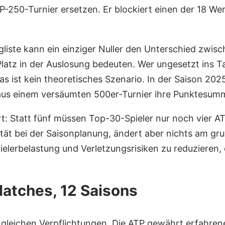
P-250-Turnier ersetzen. Er blockiert einen der 18 We
ngliste kann ein einziger Nuller den Unterschied zwi
atz in der Auslosung bedeuten. Wer ungesetzt ins Tab
Das ist kein theoretisches Szenario. In der Saison 20
r aus einem versäumten 500er-Turnier ihre Punktesum
t: Statt fünf müssen Top-30-Spieler nur noch vier AT
lität bei der Saisonplanung, ändert aber nichts am g
elerbelastung und Verletzungsrisiken zu reduzieren, o
atches, 12 Saisons
n gleichen Verpflichtungen. Die ATP gewährt erfahren