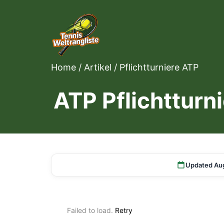
Home
/
Artikel
/
Pflichtturniere ATP
ATP Pflichttur
Updated Au
Failed to load.
Retry