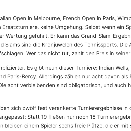
.
stralian Open in Melbourne, French Open in Paris, W
e Ersatzturniere, keine Umgehung. Selbst wenn ein S
 der Wertung geführt. Er kann das Grand-Slam-Ergebn
and Slams sind die Kronjuwelen des Tennissports. Die 
schlagen. Wer das nicht tut, zahlt den Preis in seiner
lizierter. Es gibt neun dieser Turniere: Indian Wells
d Paris-Bercy. Allerdings zählen nur acht davon als P
ie acht verbleibenden sind obligatorisch, und auch hi
en sich zwölf fest verankerte Turnierergebnisse in 
gepasst: Statt 19 fließen nur noch 18 Turnierergebnis
n bleiben einem Spieler sechs freie Plätze, die er mi