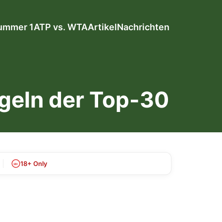
ummer 1
ATP vs. WTA
Artikel
Nachrichten
geln der Top-30
18+ Only
18+