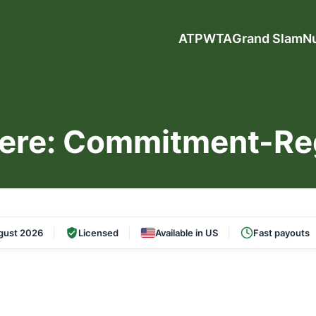
ATP
WTA
Grand Slam
N
niere: Commitment-Re
gust 2026
Licensed
Available in US
Fast payouts