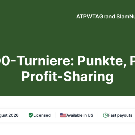
ATP
WTA
Grand Slam
N
-Turniere: Punkte, 
Profit-Sharing
gust 2026
Licensed
Available in US
Fast payouts