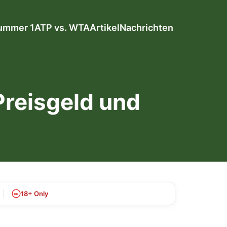
ummer 1
ATP vs. WTA
Artikel
Nachrichten
Preisgeld und
18+ Only
18+