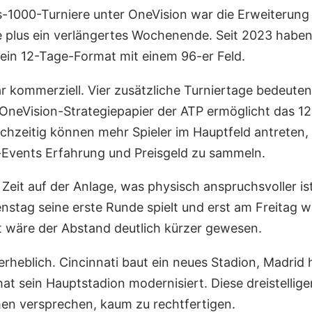
-1000-Turniere unter OneVision war die Erweiterung 
 plus ein verlängertes Wochenende. Seit 2023 haben 
ein 12-Tage-Format mit einem 96-er Feld.
är kommerziell. Vier zusätzliche Turniertage bedeut
neVision-Strategiepapier der ATP ermöglicht das 12-
chzeitig können mehr Spieler im Hauptfeld antreten,
p-Events Erfahrung und Preisgeld zu sammeln.
 Zeit auf der Anlage, was physisch anspruchsvoller i
enstag seine erste Runde spielt und erst am Freitag 
t wäre der Abstand deutlich kürzer gewesen.
d erheblich. Cincinnati baut ein neues Stadion, Madri
hat sein Hauptstadion modernisiert. Diese dreistelli
en versprechen, kaum zu rechtfertigen.