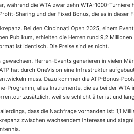
llar, während die WTA zwar zehn WTA-1000-Turniere ha
fit-Sharing und der Fixed Bonus, die es in dieser F
Diskrepanz. Bei den Cincinnati Open 2025, einem Even
en Publikum, erhielten die Herren rund 9,2 Millionen 
rmat ist identisch. Die Preise sind es nicht.
h gewachsen. Herren-Events generieren in vielen Mä
ATP hat durch OneVision eine Infrastruktur aufgebaut,
t entwickeln muss. Dazu kommen die ATP-Bonus-Pools v
ne-Programm, alles Instrumente, die es bei der WTA in
ntour zusätzlich, weil sie schlicht älter ist und län
erdings, dass die Nachfrage vorhanden ist: 1,1 Milli
iskrepanz zwischen wachsendem Interesse und stagnie
ntennis.