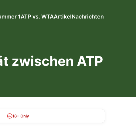
ummer 1
ATP vs. WTA
Artikel
Nachrichten
tät zwischen ATP
18+ Only
18+