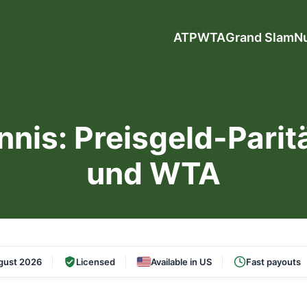
ATP
WTA
Grand Slam
N
nnis: Preisgeld-Pari
und WTA
gust 2026
Licensed
Available in US
Fast payouts