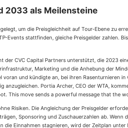
 2033 als Meilensteine
gelegt, um die Preisgleichheit auf Tour-Ebene zu err
P-Events stattfinden, gleiche Preisgelder zahlen. Bis 2
t der CVC Capital Partners unterstützt, die 2023 ein
rinfrastruktur, Marketing und die Anhebung der Minde
el voran und kündigte an, bei ihren Rasenturnieren in
dig anzugleichen. Portia Archer, CEO der WTA, komment
e pot. This move sends a powerful message that the w
t ohne Risiken. Die Angleichung der Preisgelder erfo
rägen, Sponsoring und Zuschauerzahlen ab. Wenn di
nn die Einnahmen stagnieren, wird der Zeitplan unter